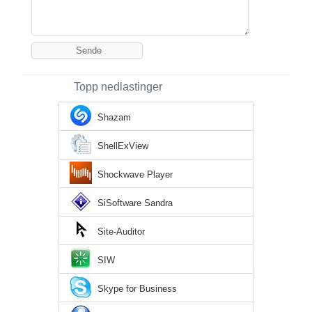
Topp nedlastinger
Shazam
ShellExView
Shockwave Player
SiSoftware Sandra
Site-Auditor
SIW
Skype for Business