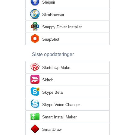
Sleipnir
SlimBrowser
Snappy Driver Installer
SnapShot
Siste oppdateringer
SketchUp Make
Skitch
Skype Beta
Skype Voice Changer
Smart Install Maker
SmartDraw